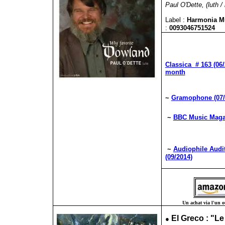
Paul O'Dette, (luth / 
Label :
Harmonia 
:
0093046751524
Classica # 163 (06/
month
~
Gramophone (07/
~
BBC Music Magaz
~
Audiophile Audit
(09/2014)
Un achat via l'un ou
●
El Greco : "