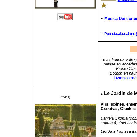
~
Musica Dei donum
~
Passée-des-Arts (
Sélectionnez votre 
devise en accédant
Presto Clas
(Bouton en haut 
Livraison mo
●
Le Jardin de 
(ID425)
Airs, scènes, ense
Grandval, Gluck e
Daniela Skorka (sop
soprano), Zachary Wil
Les Arts Florissants,