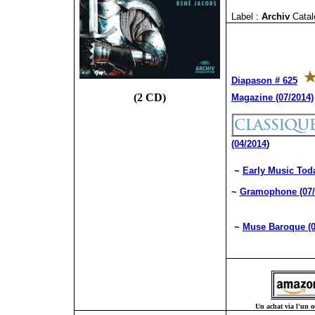
Label :
Archiv
Catal
Diapason # 625
(2 CD)
Magazine (07/2014)
(04/2014
)
~
Early Music Toda
~
Gramophone (07/
~
Muse Baroque (0
Un achat via l'un ou