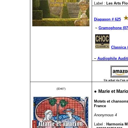
Label :
Les Arts Fl
Diapason # 625
~
Gramophone (07
Classica 
~
Audiophile Auditi
Un achat via l'un ou
(ID407)
●
Marie et Mari
Motets et chansons 
France
Anonymous 4
Label :
Harmonia 