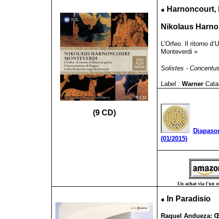
●
Harnoncourt, 
Nikolaus Harnon
L’Orfeo. Il ritorno d
Monteverdi »
Solistes - Concentus
Label :
Warner
Cata
(9 CD)
Diapaso
(01/2015)
Un achat via l'un ou
●
In Paradisio
Raquel Andueza:
Œ