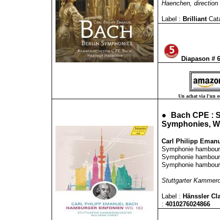
Haenchen, direction
Label :
Brilliant
Cat
Diapason # 
Un achat via l'un ou
●
Bach CPE : S
Symphonies, W
Carl Philipp Emanu
Symphonie hambourge
Symphonie hambourge
Symphonie hambourge
Stuttgarter Kammeror
Label :
Hänssler Cl
:
4010276024866