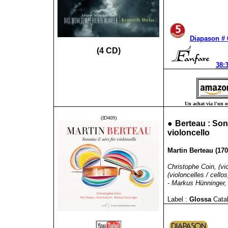
Diapason #
(4 CD)
38:3
Un achat via l'un ou
(ID409)
●
Berteau : Sona
violoncello
Martin Berteau (1708
Christophe Coin, (viol
(violoncelles / cellos
- Markus Hünninger, 
Label :
Glossa
Cata