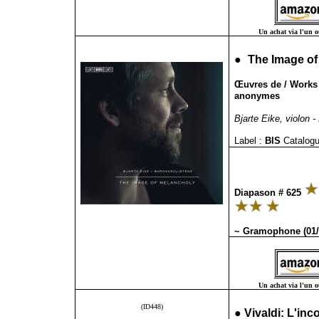
Un achat via l'un ou
●
The Image of
Œuvres de / Works 
anonymes
Bjarte Eike, violon -
Label :
BIS
Catalogu
Diapason # 625
~ Gramophone (01/
Un achat via l'un ou
(ID448)
●
Vivaldi: L'in