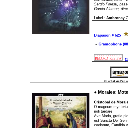
Sergio Foresti, bas
Garcia-Alarcon, dire
Label :
Ambronay
C
Diapason # 625
~
Gramophone (08
(
Un achat via l'un ou
●
Morales: Mot
Cristobal de Moral
O magnum mysterium,
noli tardare
Ave Maria, gratia pl
est Sancta Dei Genit
coelorum, Candida vi