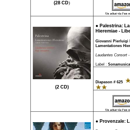
(28 CD
)
Un achat via l'un ou
●
Palestrina: La
Hieremiae - Libe
Giovanni Pierluigi 
Lamentationes Hier
Laudantes Consort -
Label :
Sonamusic
Diapason # 625
(2 CD)
Un achat via l'un ou
●
Provenzale: L