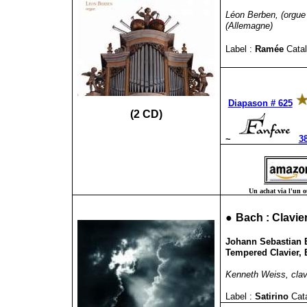
Léon Berben, (orgue 
(Allemagne)
Label :
Ramée
Catal
Diapason # 625
(2 CD)
~
38
Un achat via l'un ou
●
Bach : Clavie
Johann Sebastian Ba
Tempered Clavier, 
Kenneth Weiss, clav
Label :
Satirino
Cat