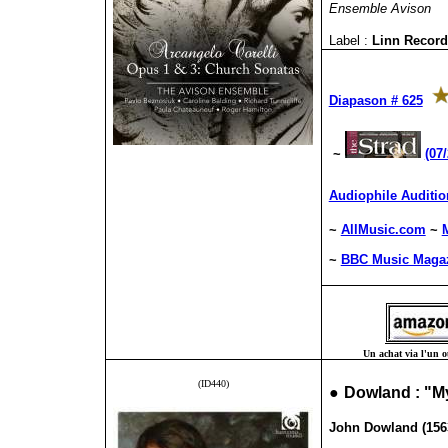
Ensemble Avison
Label :
Linn Recor
Diapason # 625
~
(07
Audiophile Auditio
~
AllMusic.com
~
~
BBC Music Magazi
Un achat via l'un ou
(ID440)
●
Dowland : "M
John Dowland (1563