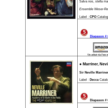
Salva nos, stella m
Ensemble Weser-Ren
Label :
CPO
Catalog
Diapason # 
Un achat via l'un ou
●
Marriner, Nevi
Sir Neville Marrine
Label :
Decca
Catalo
Diapason #