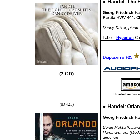
●
Handel: The Ei
Georg Friedrich Hae
Partita HWV 444. C
Danny Driver, piano
Label :
Hyperion
Ca
Diapason # 625
(2 CD)
Un achat via l'un ou
(ID 423)
●
Handel: Orla
Georg Friedrich Ha
Bejun Mehta (Orlando
Hammarström (Medoro
direction