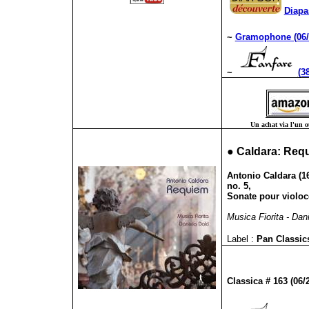
Diapa
~
Gramophone (06/
~
(3
Un achat via l'un ou
●
Caldara: Req
Antonio Caldara (16
no. 5,
Sonate pour violoce
Musica Fiorita - Dani
Label :
Pan Classi
Classica # 163 (06