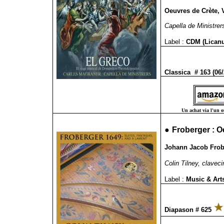
Oeuvres de Crète, 
Capella de Ministrer
Label :
CDM (Lican
Classica # 163 (06
Un achat via l'un ou
●
Froberger : O
Johann Jacob Frobe
Colin Tilney, claveci
Label :
Music & Art
Diapason # 625