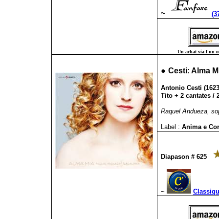
~
(3
Un achat via l'un ou
●
Cesti: Alma M
Antonio Cesti (1623-
Tito + 2 cantates / 
Raquel Andueza, sop
Label :
Anima e Co
Diapason # 625
~
Classiq