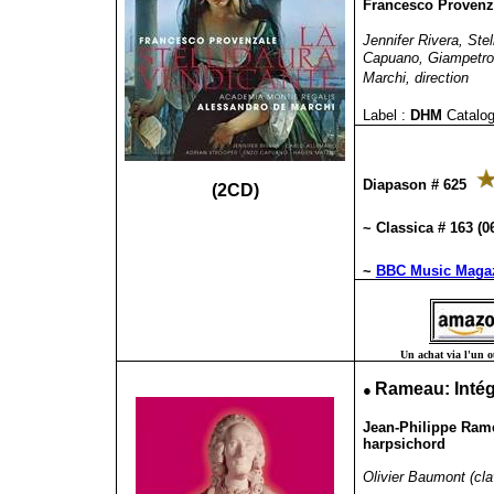
Francesco Provenza
Jennifer Rivera, Ste
Capuano, Giampetro 
Marchi, direction
Label :
DHM
Catalog
Diapason # 625
(2CD)
~
Classica # 163 (0
~
BBC Music Magaz
Un achat via l'un ou
●
Rameau: Intég
Jean-Philippe Rame
harpsichord
Olivier Baumont (cla