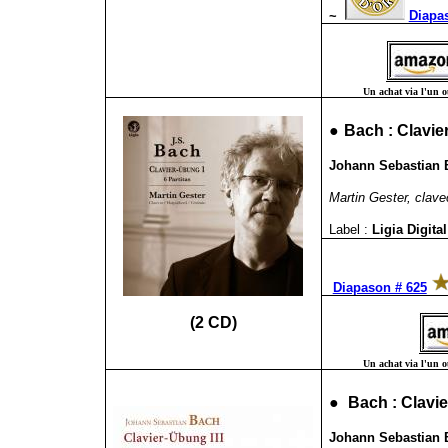
~
Diapas
Un achat via l'un ou
●
Bach : Clavie
Johann Sebastian B
Martin Gester, clave
Label :
Ligia Digita
Diapason # 625
(2 CD)
Un achat via l'un ou
●
Bach : Clavie
Johann Sebastian B