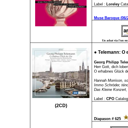
Label :
Loreley
Cata
Muse Baroque (06/
Un achat via l'un ou 
●
Telemann:
O 
Georg Philipp Tele
Herr Gott, dich lobe
O erhabnes Glück d
Hannah Morrison, sop
Immo Schröder, téno
Das Kleine Konzert,
Label :
CPO
Catalog
(2CD)
Diapason # 625