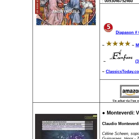
:
0093046752460
Diapason # 
~
~
M
~
(3
~
ClassicsToday.c
Un achat via l'un ou
●
Monteverdi: V
Claudio Monteverdi 
Céline Scheen, sopra
Guimaraes, ténor - Za