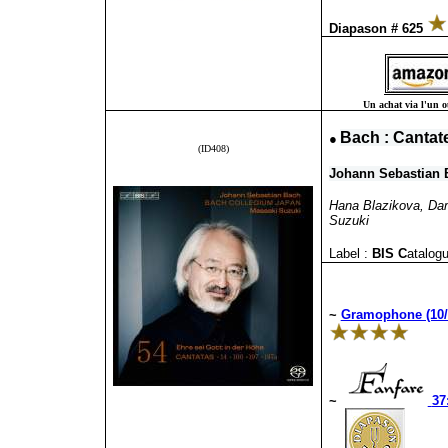
Diapason # 625
Un achat via l'un ou
●
Bach : Cantate
(ID408)
Johann Sebastian 
Hana Blazikova, Dam
Suzuki
Label :
BIS C
atalogu
~
Gramophone (10/
~
37