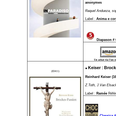
anonymes
Raquel Andueza, so
Label :
Anima e co
Diapason #
Un achat via l'un ou
●
Keiser : Broc
(ID411)
Reinhard Keiser (1
Z.Toth, J.Van Elsack
Label :
Ramée
Réfé
Classica #