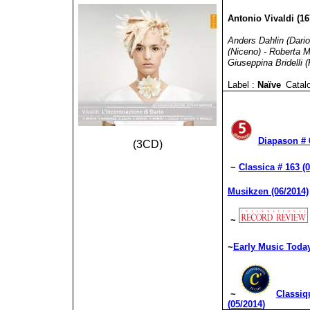
Antonio Vivaldi (16
Anders Dahlin (Dario
(Niceno) - Roberta Ma
Giuseppina Bridelli 
Label :
Naïve
Catalo
Diapason # 
(3CD)
~
Classica # 163 (
Musikzen (06/2014)
~
~
Early Music Today
~
Classi
(05/2014)