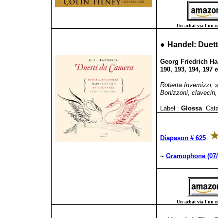
Un achat via l'un ou
●
Handel: Duet
Georg Friedrich Hae
190, 193, 194, 197 e
Roberta Invernizzi,
Bonizzoni, clavecin, 
Label :
Glossa
Cata
Diapason # 625
~
Gramophone (07/
Un achat via l'un ou