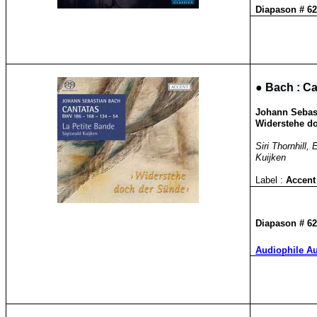
Diapason # 6
●
Bach : Ca
Johann Sebast
Widerstehe d
Siri Thornhill
Kuijken
Label :
Accen
Diapason # 6
Audiophile Au