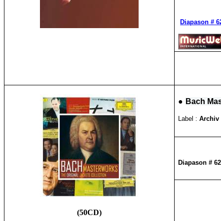
Diapason # 6
●
Bach Mast
Label :
Archi
Diapason # 6
(50CD)