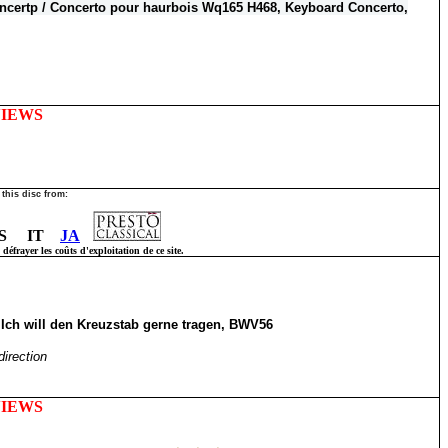
ncertp / Concerto pour haurbois Wq165 H468, Keyboard Concerto,
VIEWS
this disc from:
S IT
JA
éfrayer les coûts d'exploitation de ce site.
 Ich will den Kreuzstab gerne tragen, BWV56
irection
VIEWS