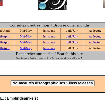
Consultez d'autres mois / Browse other months
il/ April
Mai/May
Juin/June
Juil./July
Août/Aug.
il/April
Mai/May
Juin/June
Juil./July
Août/Aug.
il/April
Mai/May
Juin/June
Juil./July
Août/Aug.
il/April
Mai/May
Juin/June
Juil./July
Août/Aug.
Rechercher sur ce site / Search this site
X
X
Pour fermer la fenêtre cliquer le
~ To close the window click on
.E. : Empfindsamkeist