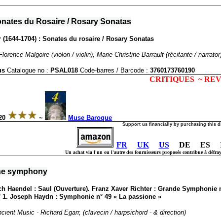
onates du Rosaire / Rosary Sonatas
r (1644-1704) : Sonates du rosaire / Rosary Sonatas
orence Malgoire (violon / violin), Marie-Christine Barrault (récitante / narrator
us
Catalogue no :
PSAL018
Code-barres / Barcode
:
3760173760190
CRITIQUES ~ RE
620
~
Muse Baroque
Support us financially by purchasing this d
FR
UK
US
DE ES 
Un achat via l'un ou l'autre des fournisseurs proposés contribue à défrayer
the symphony
ch Haendel : Saul (Ouverture). Franz Xaver Richter : Grande Symphonie 
1. Joseph Haydn : Symphonie n° 49 « La passione »
ient Music - Richard Egarr, (clavecin / harpsichord - & direction)