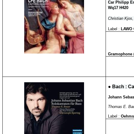
Car Philipp E
Wq17 H420
Christian Kjos,
Label :
LAWO
Gramophone (
●
Bach : Ca
Johann Sebast
Thomas E. Baue
Label :
Oehm