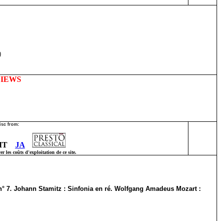
)
VIEWS
isc from:
IT
JA
 les coûts d'exploitation de ce site.
n° 7. Johann Stamitz : Sinfonia en ré. Wolfgang Amadeus Mozart :