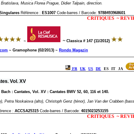
Bratislava, Musica Florea Prague, Didier Talpain, direction.
 Singulares
Référence :
ES1007
Code-barres / Barcode
:
9788493968601
CRITIQUES ~ REV
~
~
Classica # 147 (11/2012)
.com
~ Gramophone (02/2013) ~
Rondo Magazin
FR
UK
US
DE
ES IT JA
tes. Vol. XV
Bach : Cantates, Vol. XV : Cantates BWV 52, 60, 116 et 140.
), Petra Noskaiova (alto), Christoph Genz (ténor), Jan Van der Crabben (basse
érence :
ACCSA25315
Code-barres / Barcode
:
4015023253155
CRITIQUES ~ REV