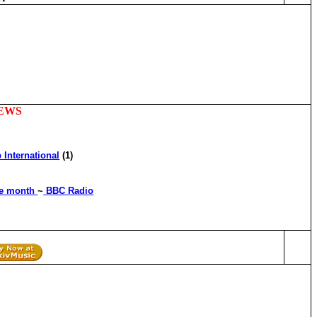
IEWS
International
(1)
the month
~
BBC Radio