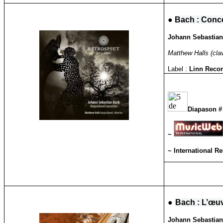
●
Bach : Conce
Johann Sebastian 
Matthew Halls (cla
Label :
Linn Reco
Diapason #
~
~ International R
●
Bach : L’œu
Johann Sebastian