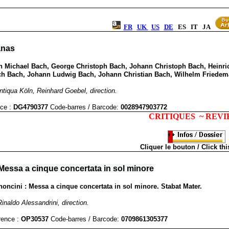
FR
UK
US
DE
ES IT JA
anas
 Michael Bach, George Christoph Bach, Johann Christoph Bach, Heinri
ich Bach, Johann Ludwig Bach, Johann Christian Bach, Wilhelm Friedema
ntiqua Köln, Reinhard Goebel, direction.
ce :
DG4790377
Code-barres / Barcode
:
0028947903772
CRITIQUES ~ REV
Cliquer le bouton / Click thi
Messa a cinque concertata in sol minore
oncini : Messa a cinque concertata in sol minore. Stabat Mater.
Rinaldo Alessandrini, direction.
rence :
OP30537
Code-barres / Barcode
:
0709861305377