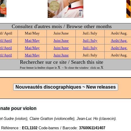
Consultez d'autres mois / Browse other months
il/ April
Mai/May
Juin/June
Juil./July
Août/Aug.
il/April
Mai/May
Juin/June
Juil./July
Août/Aug.
il/April
Mai/May
Juin/June
Juil./July
Août/Aug.
il/April
Mai/May
Juin/June
Juil./July
Août/Aug.
Rechercher sur ce site / Search this site
X
X
Pour fermer la fenêtre cliquer le
~ To close the window click on
onate pour violon
-Sudre (violon), Claire Gratton (violoncelle), Jean-Luc Ho (clavecin).
e
Référence :
ECL1102
Code-barres / Barcode
:
3760061141407