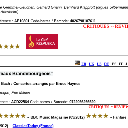
e Gremmel-Geuchen, Gerhard Gnann, Bernhard Klapprott (orgues Silbermann 
t Arlesheim).
érence :
AE10801
Code-barres / Barcode
:
4026798107611
CRITIQUES ~ REV
~
FR
UK
US
DE
ES IT 
veaux Brandebourgeois"
 Bach : Concertos arrangés par Bruce Haynes
oque, Eric Milnes.
ence :
ACD22564
Code-barres / Barcode
:
0722056256520
CRITIQUES ~ REVIE
~ BBC Music Magazine (09/2012)
~ Fanfare 3
2012) ~
ClassicsToday (France)