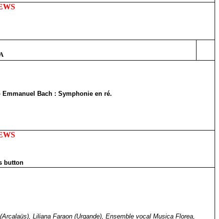
IEWS
JA
ilip Emmanuel Bach : Symphonie en ré.
IEWS
s button
 (Arcalaüs), Liliana Faraon (Urgande), Ensemble vocal Musica Florea,