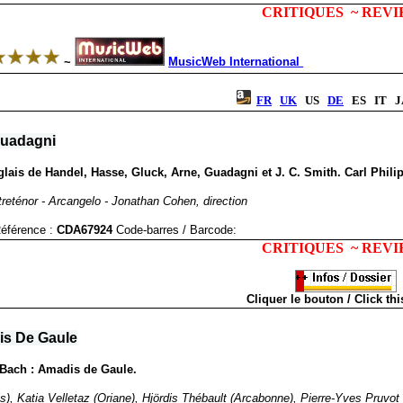
CRITIQUES ~ REV
~
MusicWeb International
FR
UK
US
DE
ES IT 
Guadagni
anglais de Handel, Hasse, Gluck, Arne, Guadagni et J. C. Smith. Carl Ph
treténor - Arcangelo - Jonathan Cohen, direction
éférence :
CDA67924
Code-barres / Barcode
:
CRITIQUES ~ REV
Cliquer le bouton / Click thi
is De Gaule
 Bach : Amadis de Gaule.
s), Katia Velletaz (Oriane), Hjördis Thébault (Arcabonne), Pierre-Yves Pruvot