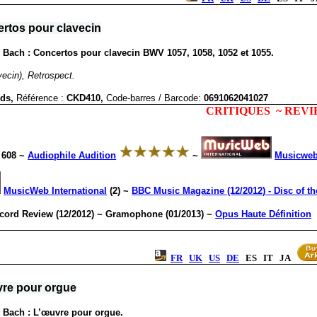
rtos pour clavecin
Bach : Concertos pour clavecin BWV 1057, 1058, 1052 et 1055.
vecin), Retrospect.
rds,
Référence :
CKD410,
Code-barres / Barcode
:
0691062041027
CRITIQUES ~ REV
 608 ~
Audiophile Audition
~
Musicweb 
MusicWeb International
(2) ~
BBC Music Magazine (12/2012) - Disc of 
ecord Review (12/2012) ~ Gramophone (01/2013) ~
Opus Haute Définition
FR
UK
US
DE
ES IT JA
vre pour orgue
 Bach : L’œuvre pour orgue.