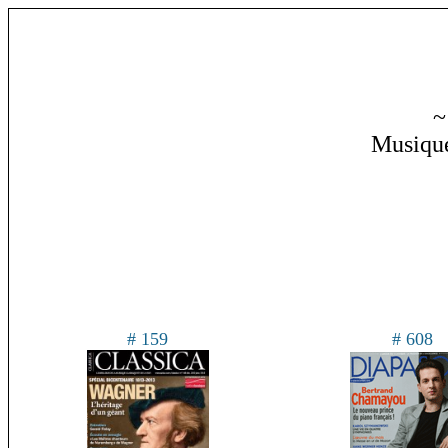
~
Musique
# 159
# 608