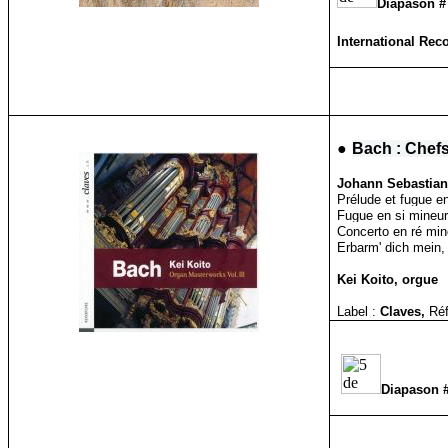
Diapason #
International Rec
●
Bach : Chefs
Johann Sebastia
Prélude et fugue e
Fugue en si mineur
Concerto en ré mi
Erbarm' dich mein,
Kei Koito, orgue
Label :
Claves,
Réf
Diapason 