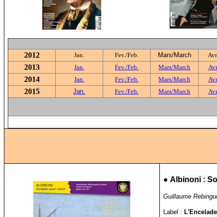
2012
Jan.
Fev./Feb.
Mars/March
Avr
2013
Jan.
Fev./Feb.
Mars/March
Avr
2014
Jan.
Fev./Feb.
Mars/March
Avr
2015
Jan.
Fev./Feb.
Mars/March
Avr
●
Albinoni : S
Guillaume Rebinguet
Label :
L'Encelad