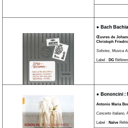
●
Bach Bachi
Œuvres de Johann
Christoph Friedr
Solistes, Musica A
Label :
DG
Référen
●
Bononcini : 
Antonio Maria Bon
Concerto Italiano, 
Label :
Naïve
Réfé