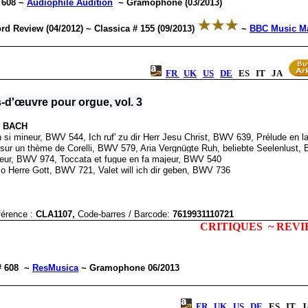
 608 ~
Audiophile Audition
~ Gramophone (03/2013)
ord Review (04/2012) ~ Classica # 155 (09/2013)
~
BBC Music Ma
FR
UK
US
DE
ES IT JA
-d'œuvre pour orgue, vol. 3
n BACH
n si mineur, BWV 544, Ich ruf' zu dir Herr Jesu Christ, BWV 639, Prélude en 
sur un thème de Corelli, BWV 579, Aria Vergnügte Ruh, beliebte Seelenlust
neur, BWV 974, Toccata et fugue en fa majeur, BWV 540
 o Herre Gott, BWV 721, Valet will ich dir geben, BWV 736
érence :
CLA1107,
Code-barres / Barcode
:
7619931110721
CRITIQUES ~ REV
# 608
~
ResMusica
~ Gramophone 06/2013
FR
UK
US
DE
ES IT 