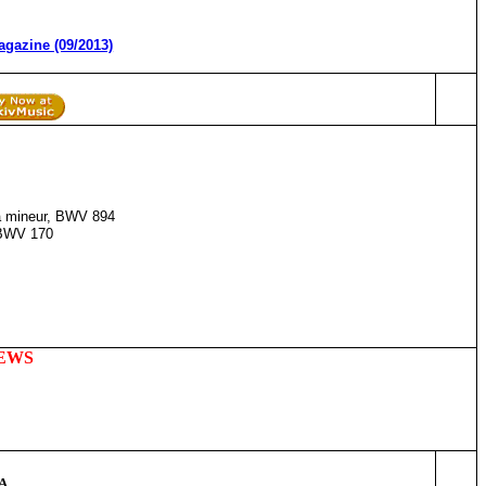
gazine (09/2013)
la mineur, BWV 894
, BWV 170
IEWS
JA