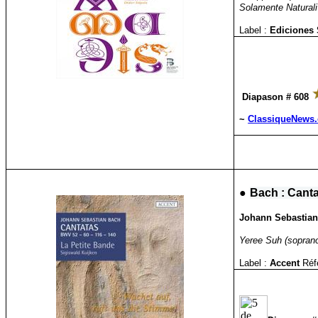
Solamente Naturali 
Label :
Ediciones
Diapason # 608
~
ClassiqueNews
●
Bach : Canta
Johann Sebastian 
Yeree Suh (soprano
Label :
Accent
Réf