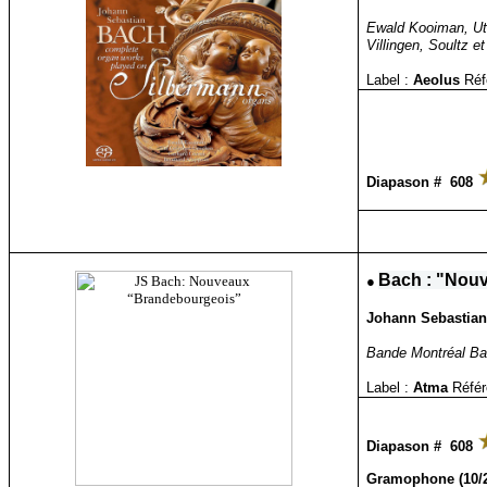
Ewald Kooiman, Ut
Villingen, Soultz e
Label :
Aeolus
Réf
Diapason # 608
●
Bach : "Nou
Johann Sebastian
Bande Montréal Bar
Label :
Atma
Référ
Diapason # 608
Gramophone (10/