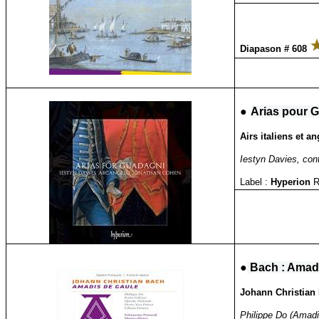
Diapason # 608
●
Arias pour 
Airs italiens et 
Iestyn Davies, con
Label :
Hyperion
R
●
Bach : Amad
Johann Christian
Philippe Do (Amadi