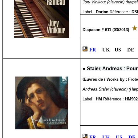
Jory Vinikour (clavecin) (harps
Label :
Dorian
Référence :
DS
Diapason # 611 (03/2013)
FR
UK US DE 
●
Staier, Andreas : Pour
Œuvres de / Works by : Frobe
Andreas Staier (clavecin) (Har
Label :
HM
Référence :
HM902
FR
UK
US
DE