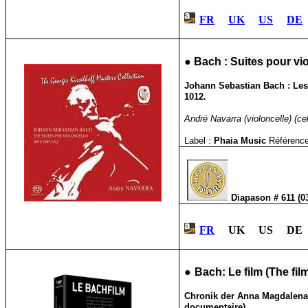
FR
UK
US
DE
●
Bach : Suites pour vi
Johann Sebastian Bach : Les 
1012.
André Navarra (violoncelle) (cel
Label :
Phaia Music
Référence
Diapason # 611 (0
FR
UK US DE 
●
Bach: Le film
(The fil
Chronik der Anna Magdalena B
documentaire).