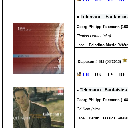
●
Telemann : Fantaisies
Georg Philipp Telemann (1681-
Firmian Lermer (alto)
Label :
Paladino Music
Référe
Diapason # 611 (03/2013)
FR
UK US DE 
●
Telemann : Fantaisies
Georg Philipp Telemann (1681-
Ori Kam (alto)
Label :
Berlin Classics
Référe