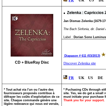
FR
UK US DE 
●
Zelenka : Capriccios
Jan Dismas Zelenka (1679-17
The Bach Sinfonia, dir. Danie
Label :
Dorian Sono Luminu
Diapason # 611 (03/2013)
CD + BlueRay Disc
Discover Zelenka site
FR
UK US DE 
* Tout achat via l'un ou l'autre des
*
Puchasing CDs through eith
fournisseurs proposés contribue à
site. Yes, we do get a small 
défrayer les coûts d'exploitation de ce
must initiate your purchase f
site. Chaque commande génère une
Thank you for your support.
légère redevance qui nous est versée,