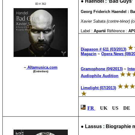
●
Haendel : 'Bad Guys'
ID # 362
Georg Friderich Haendel : Ba
Xavier Sabata (contre-ténor)
(c
Label :
Aparté
Référence :
AP
Diapason # 611 (03/2013)
Magazin
~
Opera News (08/2
~
Altamusica.com
Gramophone (04/2013)
~
Int
(Entretien)
Audiophile Audition
Limelight (07/2013)
FR
UK US DE 
●
Lassus : Biographie mu