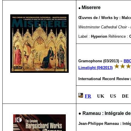
●
Miserere
Œuvres de / Works by : Malco
Westminster Cathedral Choir - 
Label :
Hyperion
Référence :
Gramophone (03/2013) ~
BBC
Limelight (04/2013)
International Record Review (
FR
UK US DE 
●
Rameau : Intégrale de
Jean-Philippe Rameau : Inté