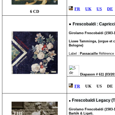
FR
UK
US
DE
6 CD
●
Frescobaldi : Capricci
Girolamo Frescobaldi (1583-
Liuwe Tamminga, (orgue et c
Bologne)
Label :
Passacaille
Référence 
Diapason # 611 (03/2
FR
UK US DE 
●
Frescobaldi Legacy (
Girolamo Frescobaldi
(1583-
Bartók & Ligeti.