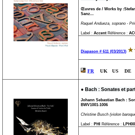
Œuvres de / Works by :Stefan
Sanz...
Raquel Andueza, soprano - Priv
Label :
Accent
Référence :
AC
Diapason # 611 (03/2013)
FR
UK US DE 
●
Bach : Sonates et pa
Johann Sebastian Bach : Sona
BWV1001-1006
Christine Busch (violon baroque
Label :
PHI
Référence :
LPH0