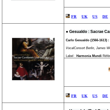
FR
UK
US
DE
●
Gesualdo : Sacrae Ca
Carlo Gesualdo
(
1566-1613
) 
VocalConsort Berlin, James Wo
Label :
Harmonia Mundi
Réfé
FR
UK
US
DE