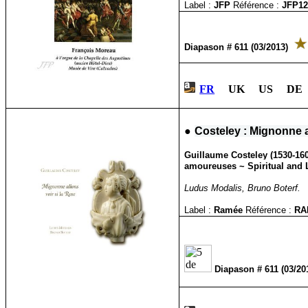
Label :
JFP
Référence :
JFP1
Diapason # 611 (03/2013)
FR
UK US DE 
●
Costeley : Mignonne al
Guillaume Costeley (1530-160
amoureuses ~ Spiritual and
Ludus Modalis, Bruno Boterf.
Label :
Ramée
Référence :
RA
Diapason # 611 (03/20