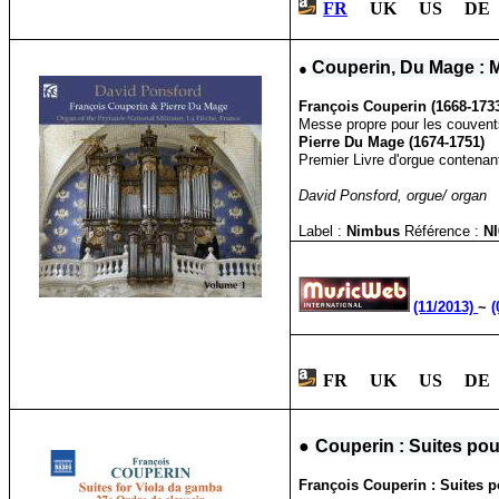
FR
UK US DE 
●
Couperin,
Du Mage : M
François Couperin (1668-173
Messe propre pour les couvents
Pierre Du Mage (1674-1751)
Premier Livre d'orgue contenan
David Ponsford, orgue/ organ
Label :
Nimbus
Référence :
N
(11/2013)
~
(
FR UK US DE
●
Couperin : Suites po
François Couperin : Suites 