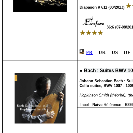
Diapason # 611 (03/2013)
36:6 (07-08/20
FR
UK US DE
●
Bach : Suites BWV 10
Johann Sebastian Bach : Suit
Cello suites, BWV 1007 - 1009
Hopkinson Smith (théorbe), (th
Label :
Naïve
Référence :
E89