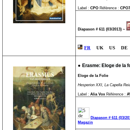
Label :
CPO
Référence :
CPO7
Diapason # 611 (03/2013) ~
FR
UK US DE
●
Erasme: Eloge de la fo
Eloge de la Folie
Hesperion XXI, La Capella Reial
Label :
Alia Vox
Référence :
A
Diapason # 611 (03/20
Magazin