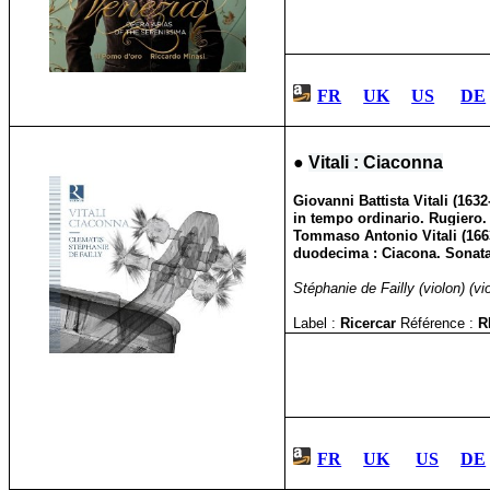
FR
UK
US
DE
●
Vitali : Ciaconna
Giovanni Battista Vitali (163
in tempo ordinario. Rugiero.
Tommaso Antonio Vitali (166
duodecima : Ciacona. Sonata 
Stéphanie de Failly (violon) (vi
Label :
Ricercar
Référence :
R
FR
UK
US
DE