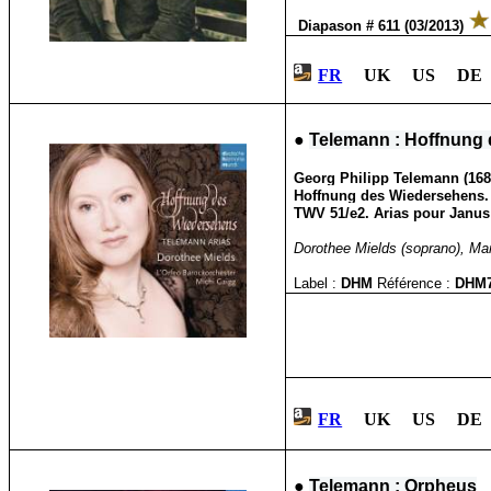
Diapason # 611 (03/2013)
FR
UK US DE 
●
Telemann : Hoffnung 
Georg Philipp Telemann (1681
Hoffnung des Wiedersehens. 
TWV 51/e2. Arias pour Janus 
Dorothee Mields (soprano), Mart
Label :
DHM
Référence :
DHM7
FR
UK US DE
●
Telemann : Orpheus