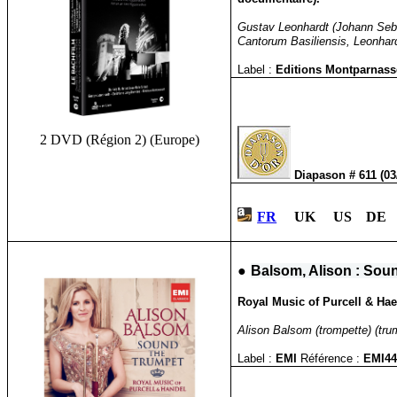
Gustav Leonhardt (Johann Seb
Cantorum Basiliensis, Leonhar
Label :
Editions Montparnas
2 DVD (Région 2) (Europe)
Diapason # 611 (0
FR
UK US DE
●
Balsom, Alison : Sou
Royal Music of Purcell & Hae
Alison Balsom (trompette) (tru
Label :
EMI
Référence :
EMI44