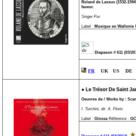
Roland de Lassus (1532-1594) 
faveur.
Singer Pur
Label :
Musique en Wallonie
Diapason # 611 (03/2
FR
UK US DE 
●
Le Trésor De Saint Ja
Oeuvres de / Works by : Scar
I. Turchini, dir. A. Florio
Label :
Glossa
Référence :
GC