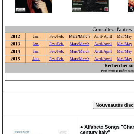
Consultez d'autres
2012
Jan.
Fev./Feb.
Mars/March
Avril/ April
Mai/May
2013
Jan.
Fev./Feb.
Mars/March
Avril/April
Mai/May
2014
Jan.
Fev./Feb.
Mars/March
Avril/April
Mai/May
2015
Jan.
Fev./Feb.
Mars/March
Avril/April
Mai/May
Rechercher sur 
Pour fermer la fenêtre cliqu
●
Alfabeto Songs
"Chans
century Italy"