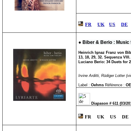
FR
UK
US
DE
●
Biber & Berio : Music 
Heinrich Ignaz Franz von Biber
13, 18, 29, 32. Sequenza VIII.
Luciano Berio: 34 Duets for 2
Irvine Arditti, Rüdiger Lotter (vi
Label :
Oehms
Référence :
O
Diapason # 611 (03/20
FR UK US DE