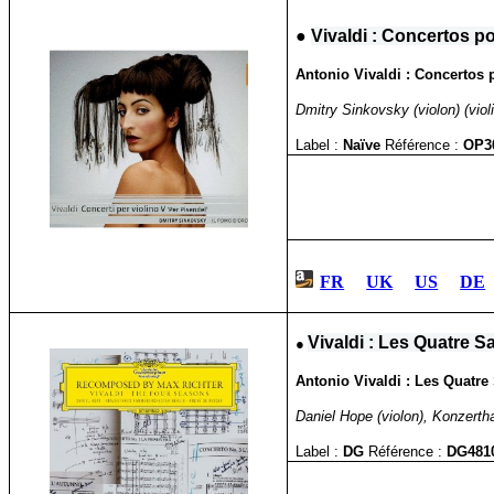
●
Vivaldi : Concertos po
Antonio Vivaldi : Concertos p
Dmitry Sinkovsky (violon) (viol
Label :
Naïve
Référence :
OP3
FR
UK
US
DE
●
Vivaldi : Les Quatre S
Antonio Vivaldi : Les Quatr
Daniel Hope (violon), Konzerth
Label :
DG
Référence :
DG481