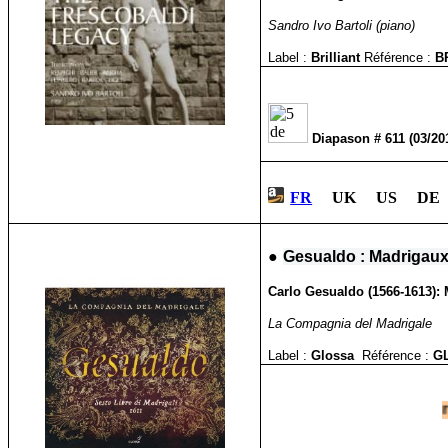
Sandro Ivo Bartoli (piano)
Label :
Brilliant
Référence :
B
Diapason # 611 (03/2
FR
UK US DE 
●
Gesualdo : Madrigaux 
Carlo Gesualdo
(
1566-1613)
:
La Compagnia del Madrigale
Label :
Glossa
Référence :
G