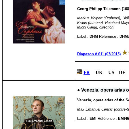
Georg Philipp Telemann (168
Markus Volpert (Orpheus), Ulri
Kraus (Ismène), Reinhard Mayr 
Michi Gaigg, direction.
Label :
DHM
Référence :
DHM7
Diapason # 611 (03/2013)
FR
UK US DE 
●
Venezia, opera arias 
Venezia, opera arias of the 
Max Emanuel Cencic (contre-tén
Label :
EMI
Référence :
EMI4