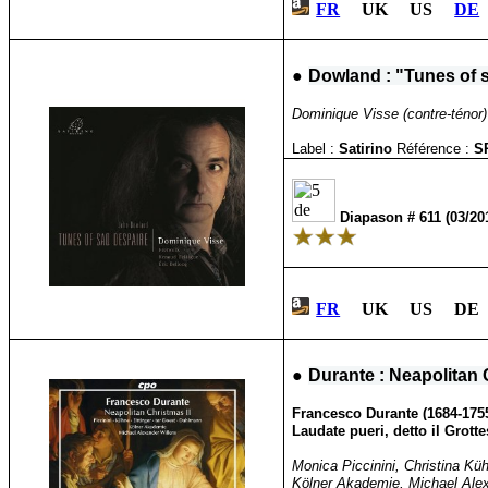
FR
UK US
DE
●
Dowland : "Tunes of 
Dominique Visse (contre-ténor) 
Label :
Satirino
Référence :
S
Diapason #
611 (03/20
FR
UK US DE 
●
Durante : Neapolitan 
Francesco Durante (1684-1755
Laudate pueri, detto il Grotte
Monica Piccinini, Christina Küh
Kölner Akademie, Michael Alexa