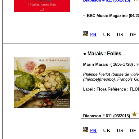
Diapason # 611 (03/2013)
~ BBC Music Magazine (04/2
FR
UK US DE 
●
Marais : Folies
Marin Marais ( 1656-1728) : F
Philippe Pierlot (basse de vio
(théorbe)(theorbo), François Gu
Label :
Flora
Référence :
FLO
Diapason # 611 (03/2013)
FR
UK US DE