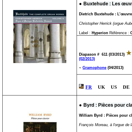
●
Buxtehude : Les œuvr
Dietrich Buxtehude : L’œuvre
Christopher Herrick (orgue Aub
Label :
Hyperion
Référence :
Diapason # 611 (03/2013)
(02/2013)
~
Gramophone
(04/2013)
FR
UK US DE 
●
Byrd : Pièces pour cl
William Byrd : Pièces pour cl
François Moreau, à l'orgue de 