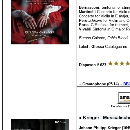
Bernasconi
: Sinfonia for stri
Martinelli
:Concerto for Viola d
Concerto for Violin in E major, 
Perotti
:Grave for Violin and 
Porta
: G:Sinfonia for trumpet,
Vivaldi
:Sinfonia in G major R
Europa Galante, Fabio Biondi
Label :
Glossa
Catalogue no :
Diapason # 623
~ Gramophone (05/14) ~
BBC
Un achat via l'
●
Krieger : Musicalisc
Johann Philipp Krieger (164