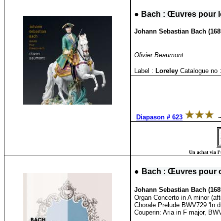
●
Bach : Œuvres pour l
Johann Sebastian Bach (1685
Olivier Beaumont
Label :
Loreley
Catalogue no 
Diapason # 623
Un achat via l'
●
Bach : Œuvres pour 
Johann Sebastian Bach (1685
Organ Concerto in A minor (af
Chorale Prelude BWV729 'In du
Couperin: Aria in F major, B