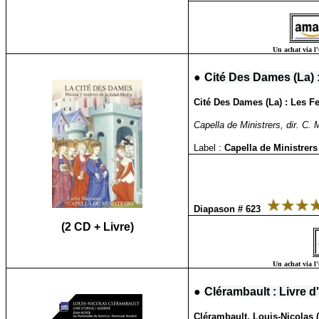
Un achat via l'
●
Cité Des Dames (La)
Cité Des Dames (La) : Les 
Capella de Ministrers, dir. C.
Label :
Capella de Ministrer
Diapason # 623
(2 CD + Livre)
Un achat via l'
●
Clérambault : Livre d
Clérambault, Louis-Nicolas (