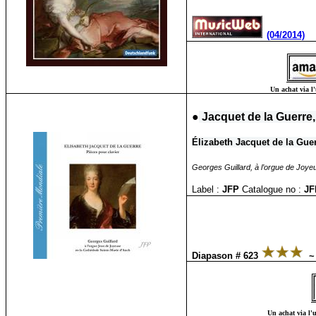
(04/2014)
Un achat via l'
●
Jacquet de la Guerre,
Élizabeth Jacquet de la Guer
Georges Guillard, à l’orgue de Joye
Label :
JFP
Catalogue no :
JF
Diapason # 623
Un achat via l'u