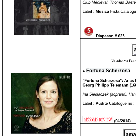
Club Médiéval, Thomas Baeté d
Label :
Musica Ficta
Catalogu
Diapason # 623
Un achat via l'un o
●
Fortuna Scherzosa
"Fortuna Scherzosa": Arias b
Georg Philipp Telemann (168
Ina Siedlaczek (soprano), Ha
Label :
Audite
Catalogue no :
(04/2014)