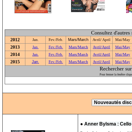
Consultez d'autres
2012
Jan.
Fev./Feb.
Mars/March
Avril/ April
Mai/May
2013
Jan.
Fev./Feb.
Mars/March
Avril/April
Mai/May
2014
Jan.
Fev./Feb.
Mars/March
Avril/April
Mai/May
2015
Jan.
Fev./Feb.
Mars/March
Avril/April
Mai/May
Rechercher sur 
Pour fermer la fenêtre cliqu
●
Anner Bylsma : Cello