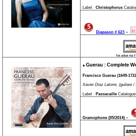
Label :
Christophorus
Catalo
Diapason # 623
~
Un achat via l'
●
Guerau : Complete Wor
Francisco Guerau (1649-172
Xavier Díaz Latorre, (guitare / 
Label :
Passacaille
Catalogue
Gramophone (05/2014)
~