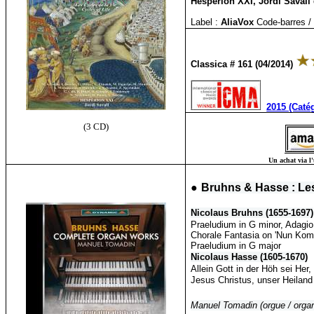
Hespèrion XXI, Jordi Savall 
Label :
AliaVox
Code-barres /
Classica # 161 (04/2014)
2015 (Caté
(3 CD)
Un achat via l'
●
Bruhns & Hasse : Le
Nicolaus Bruhns (1655-1697)
Praeludium in G minor, Adagio 
Chorale Fantasia on 'Nun Komm
Praeludium in G major
Nicolaus Hasse (1605-1670)
Allein Gott in der Höh sei Her,
Jesus Christus, unser Heiland
Manuel Tomadin (orgue / orga