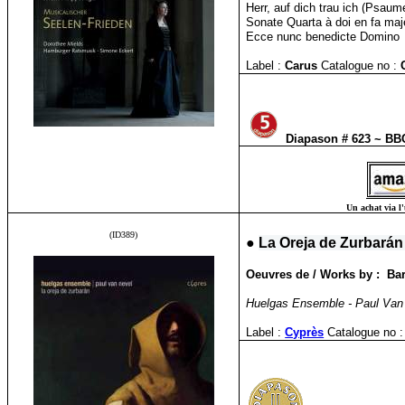
Herr, auf dich trau ich (Psaum
Sonate Quarta à doi en fa maje
Ecce nunc benedicte Domino
Label :
Carus
Catalogue no :
Diapason # 623 ~ BB
Un achat via l'
(ID389)
●
La Oreja de Zurbarán 
Oeuvres de / Works by : Ba
Huelgas Ensemble - Paul Van 
Label :
Cyprès
Catalogue no :