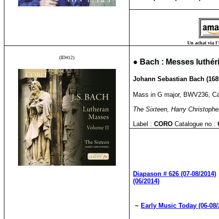
Un achat via l'
(ID412)
●
Bach : Messes luthéri
Johann Sebastian Bach (1685
Mass in G major, BWV236, Can
The Sixteen, Harry Christophe
Label :
CORO
Catalogue no :
Diapason # 626 (07-08/2014)
(06/2014)
~
Early Music Today (06-08/