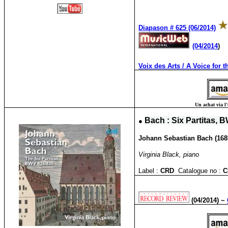
Diapason # 625 (06/2014)
(04/2014
)
Voix des Arts / A Voice for t
Un achat via l'
●
Bach : Six Partitas,
Johann Sebastian Bach (1685
Virginia Black, piano
Label :
CRD
Catalogue no :
C
(04/2014) ~