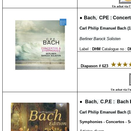
Un achat via l'
●
Bach, CPE : Concer
Carl Philip Emanuel Bach (
Berliner Barock Solisten
Label :
DHM
Catalogue no :
D
Diapason # 623
Un achat via l'u
●
Bach, C.P.E : Bach 
Carl Philip Emanuel Bach (1
Symphonies - Concertos - So