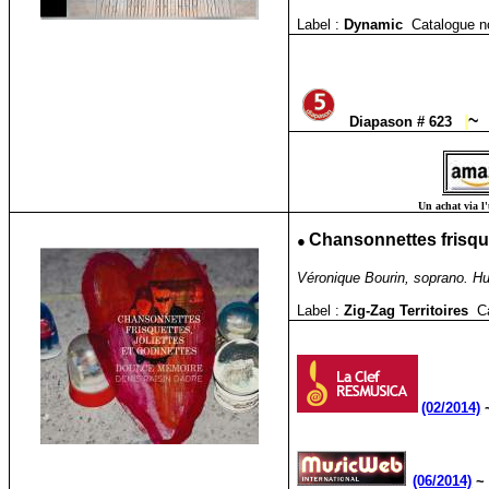
Label :
Dynamic
Catalogue n
~
Diapason # 623
Un achat via l'
●
Chansonnettes frisque
Véronique Bourin, soprano. Hu
Label :
Zig-Zag Territoires
C
(02/2014)
(06/2014)