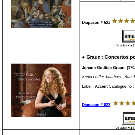
Diapason # 623
Un achat via l'
●
Graun : Concertos p
Johann Gottlieb Graun (1703
Xenia Löffler, hautbois - Batzd
Label :
Accent
Catalogue no :
Diapason # 623
Un achat via l'