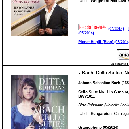
Label :
Whigmore Hall Live
(04/2014)
~
(05/2014)
Planet Hugill (Blog) (03/2014
Un achat via l'
●
Bach: Cello Suites, No
Johann Sebastian Bach (1685
Cello Suite No. 1 in G major
BWV1011
Ditta Rohmann (violcelle / cell
Label :
Hungaroton
Catalogu
Gramophone (05/2014)