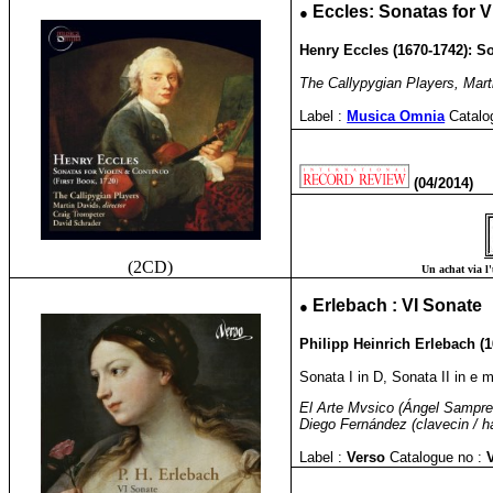
●
Eccles: Sonatas for V
Henry Eccles (1670-1742): So
The Callypygian Players, Marti
Label :
Musica Omnia
Catalo
(04/2014)
(2CD)
Un achat via l'
●
Erlebach : VI Sonate
Philipp Heinrich Erlebach (
Sonata I in D, Sonata II in e m
El Arte Mvsico (Ángel Sampredo
Diego Fernández (clavecin / h
Label :
Verso
Catalogue no :