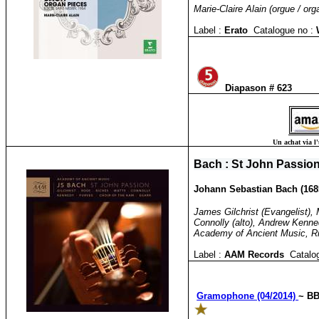
Marie-Claire Alain (orgue / org
Label :
Erato
Catalogue no :
Diapason # 623
Un achat via l'
Bach : St John Passio
Johann Sebastian Bach (1685
James Gilchrist (Evangelist),
Connolly (alto), Andrew Kenne
Academy of Ancient Music, Ri
Label :
AAM Records
Catalo
Gramophone (04/2014)
~ BB