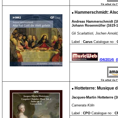
Un achat via l'
●
Hammerschmidt:
Also
Andreas
Hammerschmidt (16
Johann Rosenmüller (1619-1
Gli Scarlattisti, Jochen Arnold,
Label :
Carus
Catalogue no :
(04/2014)
(
Un achat via l'
●
Hotteterre: Musique 
Jacques-Martin Hotteterre (1
Camerata Köln
Label :
CPO
Catalogue no :
C