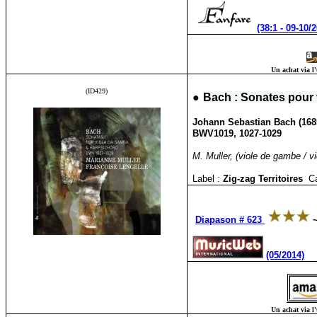
(38:1 - 09-10/
Un achat via l'
(ID429)
●
Bach : Sonates pour 
Johann Sebastian Bach (168
BWV1019, 1027-1029
M. Muller, (viole de gambe / v
Label :
Zig-zag Territoires
C
Diapason # 623
(05/2014)
Un achat via l'