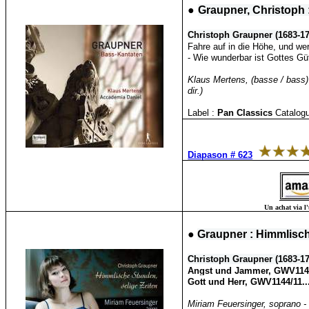
●
Graupner, Christoph 
Christoph Graupner (1683-17
Fahre auf in die Höhe, und wer
- Wie wunderbar ist Gottes Güt
Klaus Mertens, (basse / bass) 
dir.)
Label :
Pan Classics
Catalogu
Diapason # 623
Un achat via l'
●
Graupner : Himmlisch
Christoph Graupner (1683-17
Angst und Jammer, GWV1145/
Gott und Herr, GWV1144/11..
Miriam Feuersinger, soprano - 