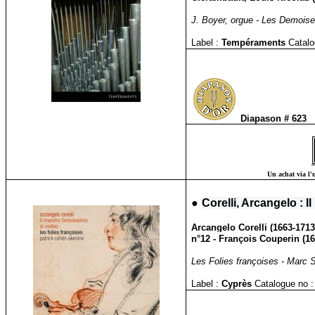
J. Boyer, orgue - Les Demoisel
Label :
Tempéraments
Catalo
Diapason # 623
Un achat via l'u
●
Corelli, Arcangelo : 
Arcangelo Corelli (1663-1713)
n°12 - François Couperin (16
Les Folies françoises - Marc S
Label :
Cyprès
Catalogue no :