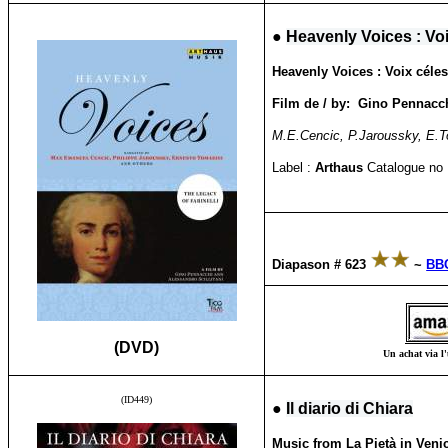
●
Heavenly Voices : Voix
Heavenly Voices : Voix célest
Film de / by: Gino Pennacch
M.E.Cencic, P.Jaroussky, E.To
Label :
Arthaus
Catalogue no 
Diapason # 623
~
BB
(DVD)
Un achat via l'
(ID449)
●
Il diario di Chiara
Music from La Pietà in Venic