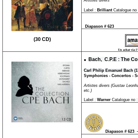
Artistes divers
Label :
Brilliant
Catalogue no 
Diapason # 623
(30 CD)
Un achat via l'
●
Bach, C.P.E : The Co
Carl Philip Emanuel Bach (1
Symphonies - Concertos - S
Artistes divers (
Gustav Leonha
etc.)
Label :
Warner
Catalogue no :
Diapason # 623
~