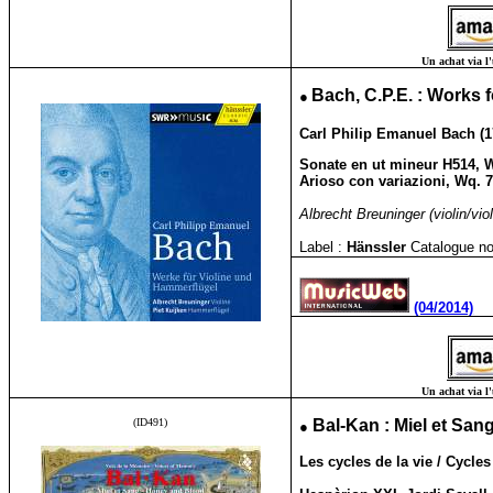
Un achat via l'
●
Bach, C.P.E. : Works f
Carl Philip Emanuel Bach (1
Sonate en ut mineur H514, 
Arioso con variazioni, Wq. 
Albrecht Breuninger (violin/viol
Label :
Hänssler
Catalogue no
(04/2014)
Un achat via l'
(ID491)
●
Bal-Kan : Miel et San
Les cycles de la vie / Cycles