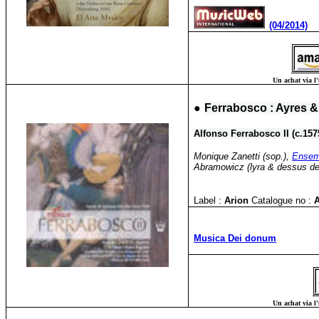
(04/2014)
Un achat via l'
●
Ferrabosco : Ayres &
Alfonso Ferrabosco II (c.157
Monique Zanetti (sop.),
Ensem
Abramowicz (lyra & dessus de v
Label :
Arion
Catalogue no :
Musica Dei donum
Un achat via l'