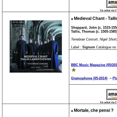
Un achat via l'
●
Medieval Chant - Tall
Sheppard, John (c. 1515-155
Tallis, Thomas (c. 1505-1585
Tenebrae Consort, Nigel Short,
Label :
Signum
Catalogue no 
BBC Music Magazine (05/201
Gramophone (05-2014)
~
Pl
Un achat via l'
●
Mortale, che pensi ?