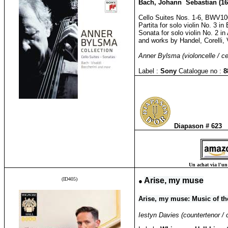
Bach, Johann Sebastian (16
Cello Suites Nos. 1-6, BWV1
Partita for solo violin No. 3 in
Sonata for solo violin No. 2 in
and works by Handel, Corelli, 
Anner Bylsma (violoncelle / ce
Label :
Sony
Catalogue no :
8
Diapason # 623
Un achat via l'un 
(ID405)
●
Arise, my muse
Arise, my muse: Music of the
Iestyn Davies (countertenor / c