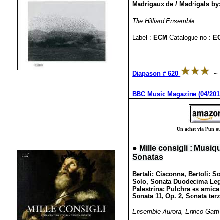
Madrigaux de / Madrigals by
The Hilliard Ensemble
Label :
ECM
Catalogue no :
E
Diapason # 620
~
BBC Music Magazine (04/201
Un achat via l'un ou
●
Mille consigli : Musiq
Sonatas
Bertali: Ciaconna, Bertoli: 
Solo, Sonata Duodecima Legre
Palestrina: Pulchra es amica 
Sonata 11, Op. 2, Sonata terz
Ensemble Aurora, Enrico Gatti (