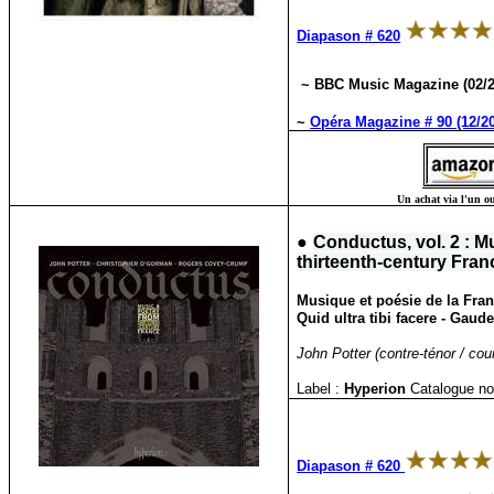
Diapason # 620
~ BBC Music Magazine (02/
~
Opéra Magazine # 90 (12/2
Un achat via l'un ou
●
Conductus, vol. 2 : M
thirteenth-century Fran
Musique et poésie de la Franc
Quid ultra tibi facere - Gaude
John Potter (contre-ténor / co
Label :
Hyperion
Catalogue no
Diapason # 620