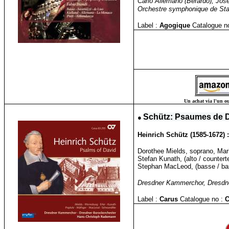
Carlo Allemano (Berardo), Jos
Orchestre symphonique de Stav
Label :
Agogique
Catalogue n
Un achat via l'un ou
●
Schütz: Psaumes de D
Heinrich Schütz (1585-1672) 
Dorothee Mields, soprano, Mari
Stefan Kunath, (alto / countert
Stephan MacLeod, (basse / bas
Dresdner Kammerchor, Dresdne
Label :
Carus
Catalogue no :