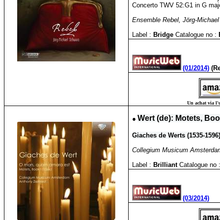
Concerto TWV 52:G1 in G major 
Ensemble Rebel, Jörg-Michae
Label :
Bridge
Catalogue no :
(01/2014)
(Re
Un achat via l'
●
Wert (de): Motets, Boo
Giaches de Werts (1535-1596
Collegium Musicum Amsterdam
Label :
Brilliant
Catalogue no 
(03/2014)