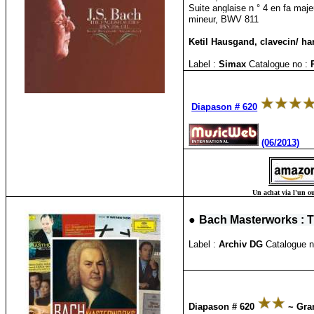
Suite anglaise n ° 4 en fa maj
mineur, BWV 811
Ketil Hausgand, clavecin/ ha
Label :
Simax
Catalogue no :
Diapason # 620
(06/2013)
Un achat via l'un ou
●
Bach Masterworks : Th
Label :
Archiv DG
Catalogue n
Diapason # 620
~ Gra