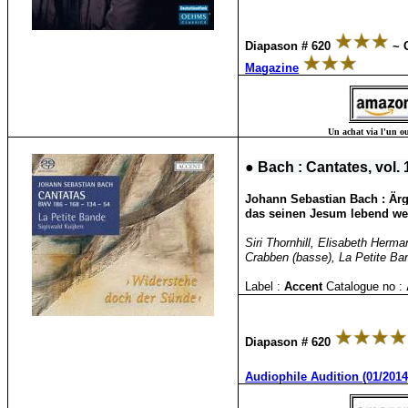
Diapason # 620
~ C
Magazine
Un achat via l'un ou
●
Bach : Cantates, vol. 
Johann Sebastian Bach : Ärg
das seinen Jesum lebend we
Siri Thornhill, Elisabeth Herm
Crabben (basse), La Petite Ba
Label :
Accent
Catalogue no :
Diapason # 620
Audiophile Audition (01/2014