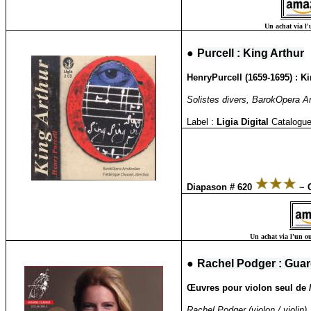
Un achat via l'
●
Purcell : King Arthur
Henry
Purcell (1659-1695) : K
Solistes divers, BarokOpera 
Label :
Ligia Digital
Catalogue
Diapason # 620
~ C
Un achat via l'un ou
●
Rachel Podger : Guar
Œuvres pour violon seul de / 
Rachel Podger (violon / violin)