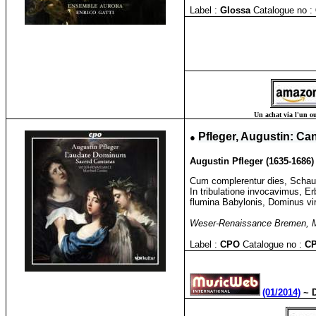
Label :
Glossa
Catalogue no :
Un achat via l'un ou
●
Pfleger, Augustin: C
Augustin Pfleger (1635-1686) 
Cum complerentur dies, Schau
In tribulatione invocavimus, E
flumina Babylonis, Dominus vir
Weser-Renaissance Bremen, Ma
Label :
CPO
Catalogue no :
C
(01/2014)
~