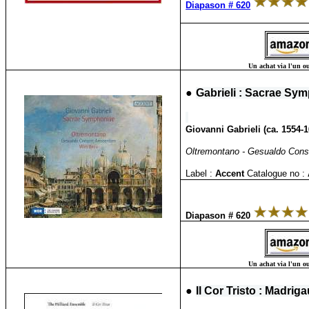
Diapason # 620
Un achat via l'un ou
●
Gabrieli : Sacrae Sy
Giovanni Gabrieli (ca. 1554-
Oltremontano - Gesualdo Cons
Label :
Accent
Catalogue no :
Diapason # 620
Un achat via l'un ou
●
Il Cor Tristo : Madrig