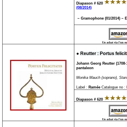
Diapason # 620
(08/2014)
~ Gramophone (01/2014) ~ E
Un achat via l'un ou
●
Reutter : Portus felici
Johann Georg Reutter (1708-17
pantaleon
Monika Mauch (soprano), Stanis
Label :
Ramée
Catalogue no :
Diapason # 620
Un achat via l'un ou