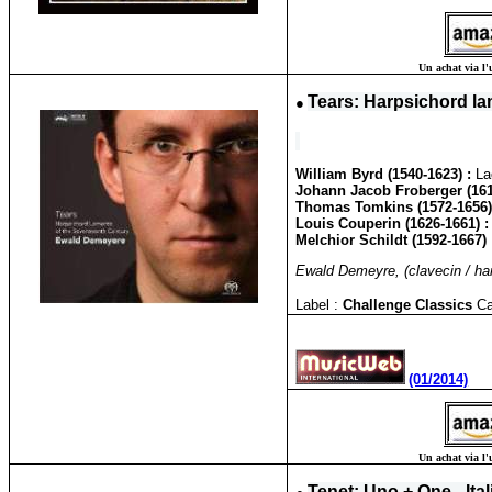
Un achat via l'
●
Tears: Harpsichord la
William Byrd (1540-1623) :
La
Johann Jacob Froberger (161
Thomas Tomkins (1572-1656)
Louis Couperin (1626-1661) 
Melchior Schildt (1592-1667)
Ewald Demeyre, (clavecin / harp
Label :
Challenge Classics
Ca
(01/2014)
Un achat via l'
Tenet: Uno + One - Ita