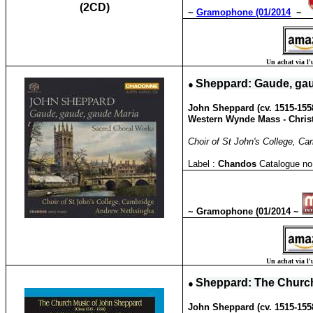
(2CD)
~
Gramophone (01/2014
~
Un achat via l'
●
Sheppard: Gaude, gau
John Sheppard (cv. 1515-1558
Western Wynde Mass - Christ r
Choir of St John's College, Ca
Label :
Chandos
Catalogue no
~ Gramophone (01/2014 ~
Un achat via l'
●
Sheppard: The Churc
John Sheppard (cv. 1515-1558