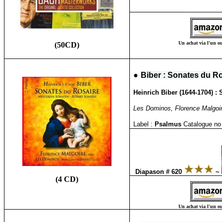
Un achat via l'un ou
(50CD)
●
Biber : Sonates du R
Heinrich Biber (1644-1704) :
Les Dominos, Florence Malgoire (
Label :
Psalmus
Catalogue no
Diapason # 620
~
(4 CD)
Un achat via l'un ou