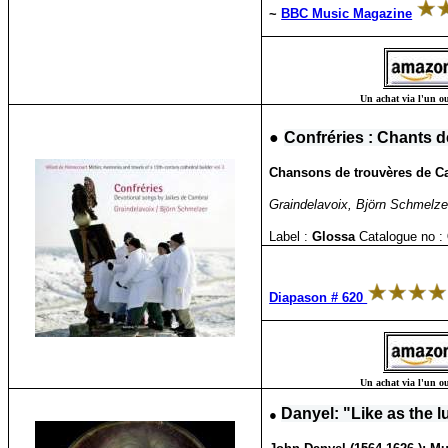
~
BBC Music Magazine
Un achat via l'un ou
●
Confréries : Chants 
Chansons de trouvères de Ca
Graindelavoix, Björn Schmelze
Label :
Glossa
Catalogue no :
Diapason # 620
Un achat via l'un ou
●
Danyel: "
Like as the l