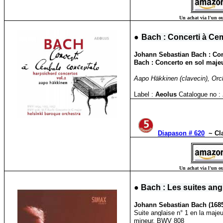
Un achat via l'un ou
●
Bach : Concerti à Cem
Johann Sebastian Bach : Co
Bach : Concerto en sol maje
Aapo Häkkinen (clavecin), Orc
Label :
Aeolus
Catalogue no :
Diapason # 620
~
Cl
Un achat via l'un ou
●
Bach : Les suites ang
Johann Sebastian Bach (1685
Suite anglaise n° 1 en la maje
mineur, BWV 808