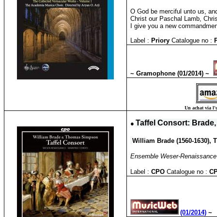
O God be merciful unto us, an
Christ our Paschal Lamb, Chri
I give you a new commandment, 
Label :
Priory
Catalogue no :
~ Gramophone (01/2014) ~
Un achat via l'
●
Taffel Consort:
Brade,
William Brade (1560-1630),
Ensemble Weser-Renaissance B
Label :
CPO
Catalogue no :
C
(01/2014)
~