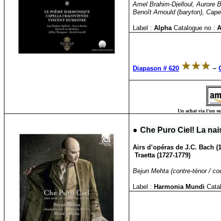
Amel Brahim-Djelloul, Aurore 
Benoît Arnould (baryton), Cap
Label :
Alpha
Catalogue no :
Diapason # 620
~
Un achat via l'un ou
●
Che Puro Ciel! La nai
Airs d’opéras de J.C. Bach (1
Traetta (1727-1779)
Bejun Mehta (contre-ténor / c
Label :
Harmonia Mundi
Cata