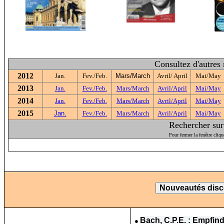
Consultez d'autres
2012
Jan.
Fev./Feb.
Mars/March
Avril/ April
Mai/May
2013
Jan.
Fev./Feb.
Mars/March
Avril/April
Mai/May
2014
Jan.
Fev./Feb.
Mars/March
Avril/April
Mai/May
2015
Jan.
Fev./Feb.
Mars/March
Avril/April
Mai/May
Rechercher sur 
Pour fermer la fenêtre cliqu
●
Bach, C.P.E. : Empfin