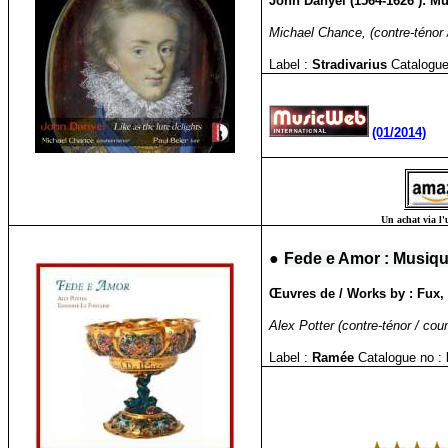
John Danyel (1564-1626 ): Mu
Michael Chance, (contre-ténor / 
Label :
Stradivarius
Catalogue
(01/2014)
Un achat via l'
●
Fede e Amor : Musiqu
Œuvres de / Works by : Fux, Z
Alex Potter (contre-ténor / co
Label :
Ramée
Catalogue no :