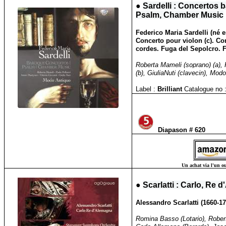
●
Sardelli : Concertos
Psalm, Chamber Music
Federico Maria Sardelli (né 
Concerto pour violon (c). Co
cordes. Fuga del Sepolcro. F
Roberta Mameli (soprano) (a), P
(b), GiuliaNuti (clavecin), Mod
Label :
Brilliant
Catalogue no 
Diapason # 620
Un achat via l'un ou
●
Scarlatti : Carlo, Re
Alessandro Scarlatti (1660-1
Romina Basso (Lotario), Robert