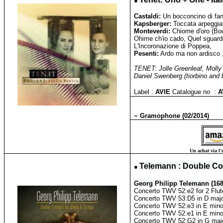
●
Castaldi:
Un bocconcino di fan
Kapsberger:
Toccata arpeggia
Monteverdi:
Chiome d'oro (Boo
Ohime ch'io cado, Quel sguardo
L'Incoronazione di Poppea,
Pesenti:
Ardo ma non ardisco 
TENET: Jolle Greenleaf, Molly Q
Daniel Swenberg (tiorbino and b
Label :
AVIE
Catalogue no :
A
~ Gramophone (02/2014)
Un achat via l'
●
Telemann : Double Con
Georg Philipp Telemann (168
Concerto TWV 52:e2 for 2 Flut
Concerto TWV 53:D5 in D major f
Concerto TWV 52:e3 in E minor f
Concerto TWV 52:e1 in E minor f
Concerto TWV 52:G2 in G major f