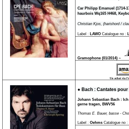
Car Philipp Emanuel (1714-1
haurbois Wq165 H468, Keyb
Christian Kjos, (harishord / cl
Label :
LAWO
Catalogue no :
Gramophone (01/2014) ~
Un achat via l'
●
Bach : Cantates pour 
Johann Sebastian Bach : Ich 
gerne tragen, BWV56
Thomas E. Bauer, basse - Chor
Label :
Oehms
Catalogue no :