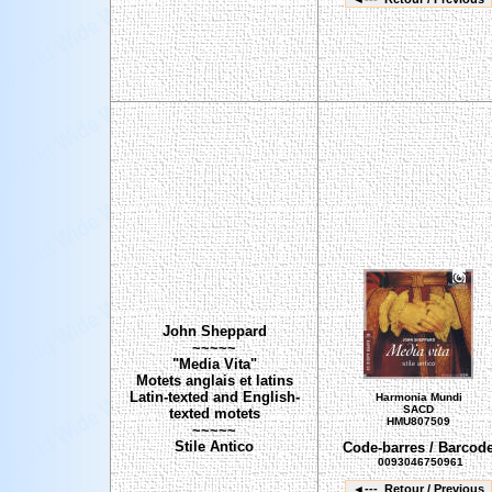
John Sheppard
~~~~~
"Media Vita"
Motets anglais et latins
Latin-texted and English-
Harmonia Mundi
SACD
texted motets
HMU807509
~~~~~
Stile Antico
Code-barres / Barcod
0093046750961