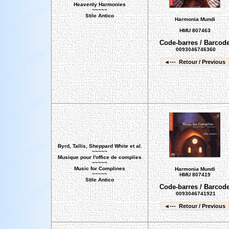
Heavenly Harmonies
~~~~~
Stile Antico
Harmonia Mundi
HMU 807463
Code-barres / Barcod
0093046746360
Byrd, Tallis, Sheppard White et al.
~~~~~
Musique pour l'office de complies
~~~~~
Music for Complines
Harmonia Mundi
~~~~~
HMU 807419
Stile Antico
Code-barres / Barcod
0093046741921