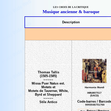
L
ES CHOIX DE LA CRITIQUE
Musique ancienne & baroque
Description
Thomas Tallis
(1505-1585)
~~~~~
Missa Puer Natus est.
Motets et
Harmonia Mundi
Motets de Taverner, White,
HMU807517
Byrd et Sheppard
(SACD)
~~~~~
Code-barres / Barcod
Stile Antico
0093046751760