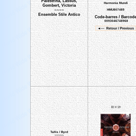
Palestrina, Lassus,
Harmonia Mundi
Gombert, Victoria
~~~~
HMU807489
Ensemble Stile Antico
Code-barres / Barcod
0093046748968
ID # 59
Tallis / Byrd
~~~~~