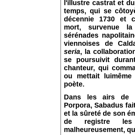
l'illustre castrat et 
temps, qui se côtoy
décennie 1730 et co
mort, survenue l
sérénades napolitai
viennoises de Cald
seria
, la collaboratio
se poursuivit duran
chanteur, qui comma
ou mettait lui­mêm
poète.
Dans les airs de 
Porpora, Sabadus fait
et la sûreté de son é
de registre les
malheureusement, que 