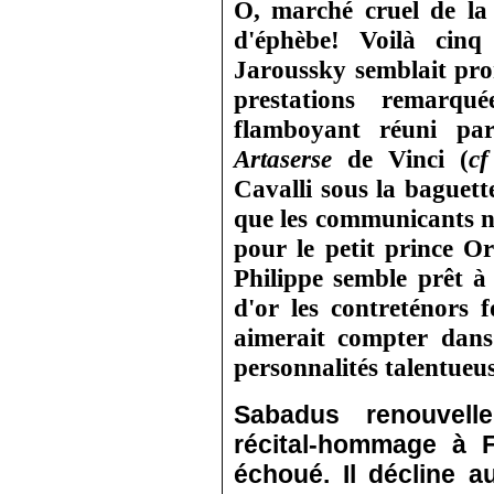
Ô, marché cruel de la 
d'éphèbe! Voilà cinq
Jaroussky semblait pro
prestations remarq
flamboyant réuni pa
Artaserse
de Vinci (
c
Cavalli sous la baguett
que les communicants n'
pour le petit prince Orl
Philippe semble prêt à
d'or les contre­ténors
aimerait compter dans
personnalités talentueus
Sabadus renouvelle
récital‑hommage à Fa
échoué. Il décline a