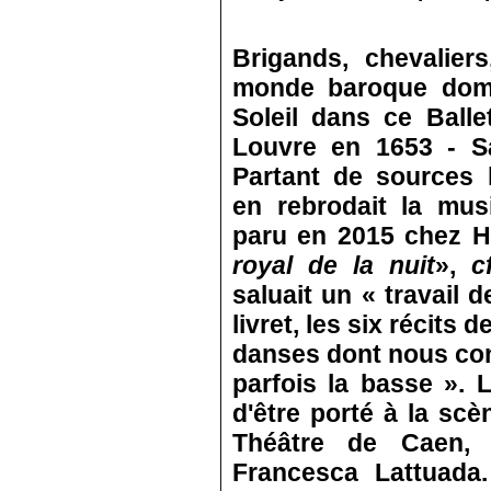
Brigands, chevalier
monde baroque domi
Soleil dans ce Balle
Louvre en 1653 ‑ Sa
Partant de sources 
en rebrodait la mu
paru en 2015 chez H
royal de la nuit
»,
c
saluait un « travail 
livret, les six récits
danses dont nous con
parfois la basse ». 
d'être porté à la sc
Théâtre de Caen, 
Francesca Lattuada