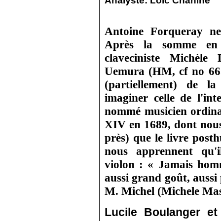
Analyste:
Loïc Chahine
Antoine Forqueray ne 
Après la somme en 
claveciniste Michèle 
Uemura (HM, cf no 665
(partiellement) de l
imaginer celle de l'int
nommé musicien ordina
XIV en 1689, dont nous
près) que le livre pos
nous apprennent qu'i
violon : « Jamais hom
aussi grand goût, aussi 
M. Michel (Michele Masc
Lucile Boulanger et