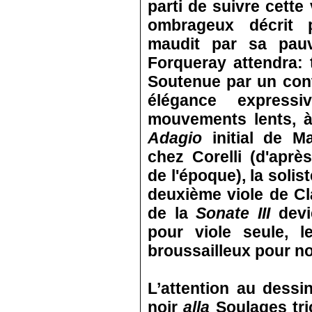
parti de suivre cette
ombrageux décrit 
maudit par sa pau
Forqueray attendra: to
Soutenue par un con
élégance express
mouvements lents, à
Adagio
initial de Ma
chez Corelli (d'aprè
de l'époque), la solis
deuxième viole de Cla
de la
Sonate III
devi
pour viole seule, l
broussailleux pour n
L’attention au dessi
noir
alla
Soulages tr