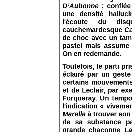
D’Aubonne
; confiée 
une densité halluci
l'écoute du disq
cauchemardesque
Ca
de choc avec un ta
pastel mais assume 
On en redemande.
Toutefois, le parti pr
éclairé par un geste
certains mouvements
et de Leclair, par ex
Forqueray. Un tempo 
l'indication « vivem
Marella
à trouver son 
de sa substance pa
grande chaconne
La