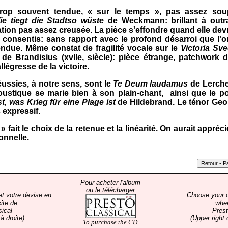
t trop souvent tendue, « sur le temps », pas assez sou
ie tiegt die Stadtso wüste
de Weckmann: brillant à outra
ion pas assez creusée. La pièce s'effondre quand elle devra
 consentis: sans rapport avec le profond désarroi que l'on
endue. Même constat de fragilité vocale sur le
Victoria Sv
de Brandisius (xvIIe, siècle): pièce étrange, patchwork d
llégresse de la victoire.
éussies, à notre sens, sont le
Te Deum laudamus
de Lerchen
oustique se marie bien à son plain‑chant, ainsi que le 
, was Krieg für eine Plage ist
de Hildebrand.
Le ténor Geo
 expressif.
» fait le choix de la retenue et la linéarité. On aurait appréc
onnelle.
Pour acheter l'album
ou le télécharger
et votre devise en
Choose your 
ite de
whe
sical
Prest
à droite)
(Upper right 
To purchase the CD