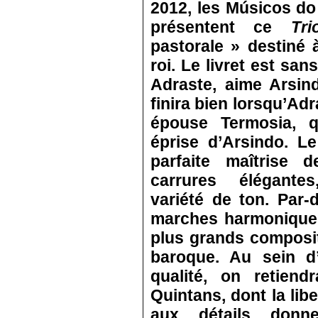
2012, les Músicos do
présentent ce
Tr
pastorale » destiné 
roi. Le livret est san
Adraste, aime Arsind
finira bien lorsqu’Ad
épouse Termosia, qu
éprise d’Arsindo. L
parfaite maîtrise d
carrures élégantes
variété de ton. Par
marches harmoniques
plus grands composit
baroque. Au sein d’
qualité, on retiend
Quintans, dont la libe
aux détails donn