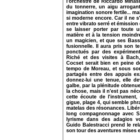
l'orchestre de Riccardo Minas
du tonnerre, un aigu arrogant
imagination sonore fertile... 
si moderne encore. Car il ne s'
entre vibrato serré et émission
se laisser porter par toute
matière et à la
tension moindr
un magicien, et que ses Bass
fusionnelle. Il aura pris son 
ponctués par des expérimenta
Riché et des visites à Bach,
Cocset serait bien en peine d
tempo de Moreau, et sous son
partagés entre des appuis exa
donnez‑lui une tenue, elle d
galbe, par la plénitude obtenu
la chose, mais il n'est pas néc
cette écoute de l'instrument,
gigue, plage 4, qui semble phr
matelas des résonances. Libére
long compagnonnage avec Sav
lyrisme dans des adagios vo
Guido Balestracci prend le rel
son tour des aventures mises e