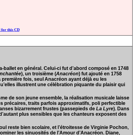
 for this CD
ra-ballet en général. Celui-ci fut d’abord composé en 1748
enchantée
), un troisième (
Anacréon
) fut ajouté en 1758
a première fois, seul Anacréon ayant déjà eu les
elles illustrent une célébration piquante du plaisir qui
asme de son jeune ensemble, la réalisation musicale laisse
 précaires, traits parfois approximatifs, poli perfectible
 danses bizarrement frustes (passepieds de
La Lyre
). Dans
ts d’autant plus sensibles que les chanteurs exposent des
l reste bien scolaire, et l’étroitesse de Virginie Pochon,
à dominer les sinuosités de l’Amour d’Anacréon. Diane,