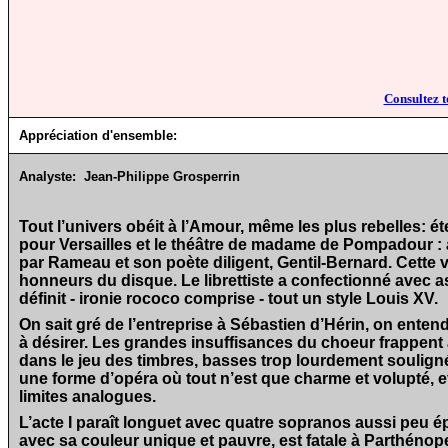
Consultez t
Appréciation d'ensemble:
Analyste:
Jean-Philippe Grosperrin
Tout l’univers obéit à l’Amour, même les plus rebelles: é
pour Versailles et le théâtre de madame de Pompadour : 
par Rameau et son poète diligent, Gentil-Bernard. Cette v
honneurs du disque. Le librettiste a confectionné avec as
définit - ironie rococo comprise - tout un style Louis XV.
On sait gré de l’entreprise à Sébastien d’Hérin, on enten
à désirer. Les grandes insuffisances du choeur frappent aut
dans le jeu des timbres, basses trop lourdement soulign
une forme d’opéra où tout n’est que charme et volupté, et
limites analogues.
L’acte I paraît longuet avec quatre sopranos aussi peu ép
avec sa couleur unique et pauvre, est fatale à Parthénope