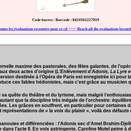
Code-barres / Barcode : 8424562227019
outes les évaluations recensées pour ce cd ~~~~ Reach all the evaluations located
ternelle maxime des pastorales, des fêtes galantes, de l’opé
aux deux actes d’origine (
L’Enlèvement d’Adonis, La Lyre 
ersion destinée à l’Opéra de Paris est enregistrée ici pour l
tuce ces fables hédonistes, mais c’est grâce au musicien qu’
d sa quête du théâtre et du lyrisme, mais malgré l’enthousi
ant que la discipline très inégale de l’orchestre: équilibres
ées. Les grâces en souffrent, en particulier pour certaines
 représentations de « la voix du plaisir », voilà des défau
anouies et différenciées : l’Adonis sec d’Amel Brahim-Djellou
 dans l’acte Il. En voix astringente, Caroline Mutel peine 