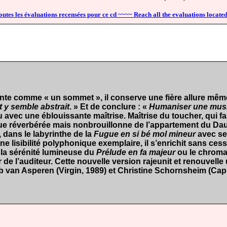
outes les évaluations recensées pour ce cd ~~~~ Reach all the evaluations located
ente comme « un sommet », il conserve une fière allure même 
t y semble abstrait
. » Et de conclure : «
Humaniser une musiq
 avec une éblouissante maîtrise. Maîtrise du toucher, qui f
que réverbérée mais nonbrouillonne de l’appartement du Daup
, dans le labyrinthe de la
Fugue en si bé mol mineur
avec ses
ne lisibilité polyphonique exemplaire, il s’enrichit sans ces
, la sérénité lumineuse du
Prélude en fa majeur
ou le chroma
r de l’auditeur. Cette nouvelle version rajeunit et renouvel
b van Asperen (Virgin, 1989) et Christine Schornsheim (Cap