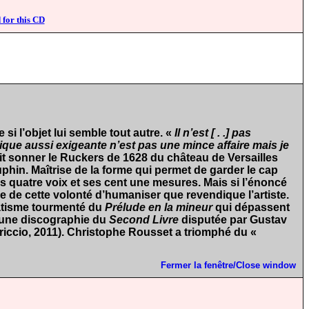
 for this CD
si l’objet lui semble tout autre. «
Il n’est [ . .] pas
ue aussi exigeante n’est pas une mince affaire mais je
ait sonner le Ruckers de 1628 du château de Versailles
hin. Maîtrise de la forme qui permet de garder le cap
 quatre voix et ses cent une mesures. Mais si l’énoncé
se de cette volonté d’humaniser que revendique l’artiste.
tisme tourmenté du
Prélude en la mineur
qui dépassent
le une discographie du
Second Livre
disputée par Gustav
riccio, 2011). Christophe Rousset a triomphé du «
Fermer la fenêtre/Close window