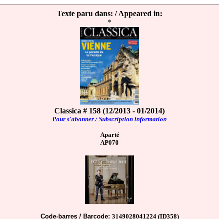
Texte paru dans: / Appeared in:
*
Classica # 158 (12/2013 - 01/2014)
Pour s'abonner / Subscription information
Aparté
AP070
Code-barres / Barcode:
3149028041224 (ID358)