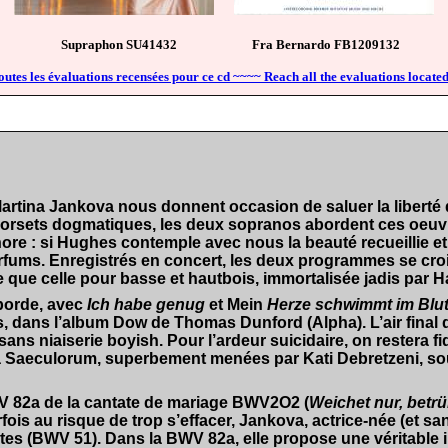
upraphon SU41432 Fra Bernardo FB12091
outes les évaluations recensées pour ce cd ~~~~ Reach all the evaluations located
Martina Jankova nous donnent occasion de saluer la libert
 corsets dogmatiques, les deux sopranos abordent ces oeuv
aphore : si Hughes contemple avec nous la beauté recueillie 
fums. Enregistrés en concert, les deux programmes se croi
 que celle pour basse et hautbois, immortalisée jadis par H
aborde, avec
Ich habe genug
et Mein
Herze schwimmt im Blu
is, dans l’album Dow de Thomas Dunford (Alpha). L’air final 
ans niaiserie boyish. Pour l’ardeur suicidaire, on restera 
 Saeculorum, superbement menées par Kati Debretzeni, sout
V 82a de la cantate de mariage BWV2O2 (
Weichet nur, betr
fois au risque de trop s’effacer, Jankova, actrice-née (et s
tes (BWV 51). Dans la BWV 82a, elle propose une véritable 