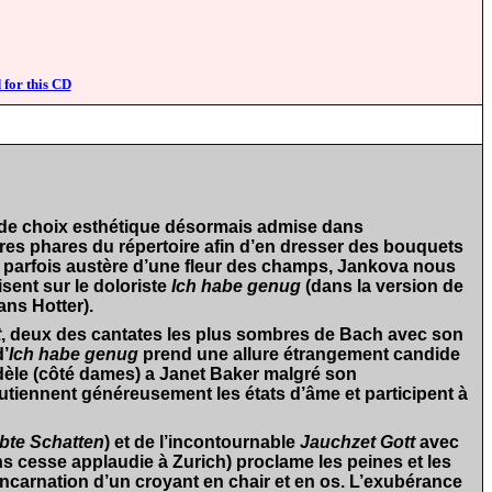
32
 for this CD
é de choix esthétique désormais admise dans
res phares du répertoire afin d’en dresser des bouquets
et parfois austère d’une fleur des champs, Jankova nous
sent sur le doloriste
Ich habe genug
(dans la version de
ans Hotter).
t
, deux des cantates les plus sombres de Bach avec son
d’
Ich habe genug
prend une allure étrangement candide
fidèle (côté dames) a Janet Baker malgré son
iennent généreusement les états d’âme et participent à
übte Schatten
) et de l’incontournable
Jauchzet Gott
avec
ans cesse applaudie à Zurich) proclame les peines et les
incarnation d’un croyant en chair et en os. L’exubérance