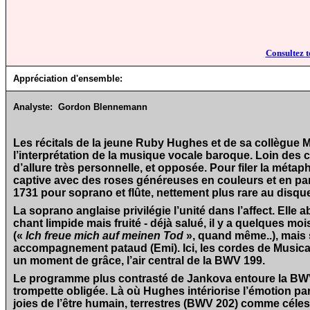
S
Consultez t
Appréciation d'ensemble:
Analyste:
Gordon Blennemann
Les récitals de la jeune Ruby Hughes et de sa collègue 
l’interprétation de la musique vocale baroque. Loin des
d’allure très personnelle, et opposée. Pour filer la mét
captive avec des roses généreuses en couleurs et en par
1731 pour soprano et flûte, nettement plus rare au disque
La soprano anglaise privilégie l’unité dans l’affect. Elle 
chant limpide mais fruité - déjà salué, il y a quelques mo
(«
Ich freue mich auf meinen Tod
», quand même..), mais s
accompagnement pataud (Emi). Ici, les cordes de Musica
un moment de grâce, l’air central de la BWV 199.
Le programme plus contrasté de Jankova entoure la BW
trompette obligée. Là où Hughes intériorise l’émotion par
joies de l’être humain, terrestres (BWV 202) comme céles