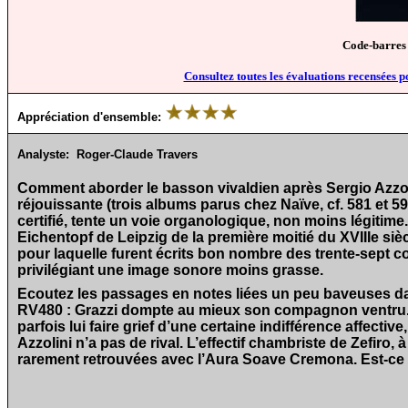
Code-barres
Consultez toutes les évaluations recensées p
Appréciation d'ensemble:
Analyste:
Roger-Claude Travers
Comment aborder le basson vivaldien après Sergio Azzol
réjouissante (trois albums parus chez Naïve, cf. 581 et 5
certifié, tente un voie organologique, non moins légitime
Eichentopf de Leipzig de la première moitié du XVIIIe si
pour laquelle furent écrits bon nombre des trente-sept conc
privilégiant une image sonore moins grasse.
Ecoutez les passages en notes liées un peu baveuses d
RV480 : Grazzi dompte au mieux son compagnon ventru. S
parfois lui faire grief d’une certaine indifférence affecti
Azzolini n’a pas de rival. L’effectif chambriste de Zefiro, 
rarement retrouvées avec l’Aura Soave Cremona. Est-ce n