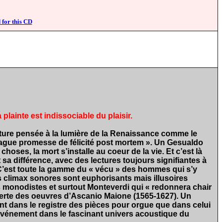
 for this CD
lainte est indissociable du plaisir.
riture pensée à la lumière de la Renaissance comme le
 vague promesse de félicité post mortem ». Un Gesualdo
ses, la mort s’installe au coeur de la vie. Et c’est là
a différence, avec des lectures toujours signifiantes à
 C’est toute la gamme du « vécu » des hommes qui s’y
s climax sonores sont euphorisants mais illusoires
s monodistes et surtout Monteverdi qui « redonnera chair
uverte des oeuvres d’Ascanio Maione (1565-1627). Un
tant dans le registre des pièces pour orgue que dans celui
n événement dans le fascinant univers acoustique du