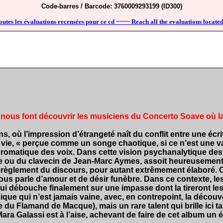
Code-barres / Barcode: 3760009293199 (ID300)
outes les évaluations recensées pour ce cd ~~~~ Reach all the evaluations located
nous font découvrir les musiciens du Concerto Soave où la p
s, où l’impression d’étrangeté naît du conflit entre une éc
 la vie, « perçue comme un songe chaotique, si ce n’est une
romatique des voix. Dans cette vision psychanalytique des cho
e ou du clavecin de Jean-Marc Aymes, assoit heureusement s
 dérèglement du discours, pour autant extrêmement élaboré.
ous parle d’amour et de désir funèbre. Dans ce contexte, le
qui débouche finalement sur une impasse dont la tireront le
ique qui n’est jamais vaine, avec, en contrepoint, la déco
e du Flamand de Macque), mais un rare talent qui brille ici 
 Mara Galassi est à l’aise, achevant de faire de cet album u