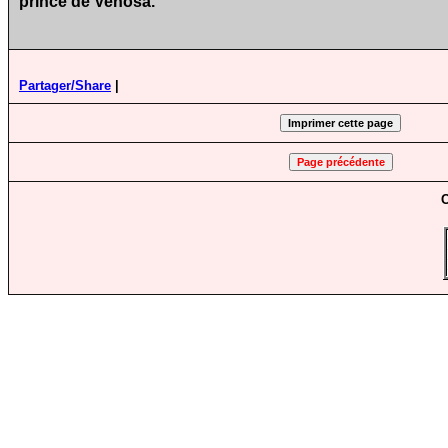
prince de Venosa.
Partager/Share
|
C