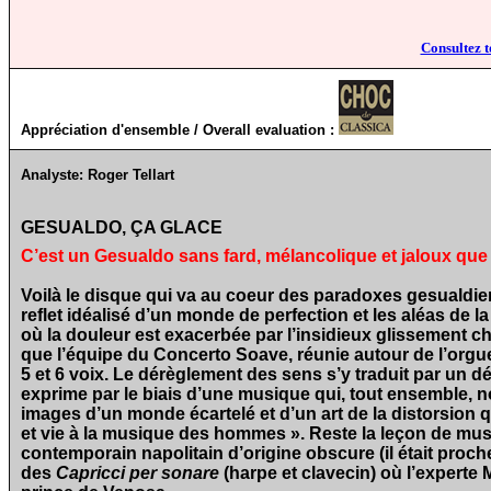
Consultez t
Appréciation d'ensemble / Overall evaluation :
Analyste:
Roger Tellart
GESUALDO, ÇA GLACE
C’est un Gesualdo sans fard, mélancolique et jaloux que 
Voilà le disque qui va au coeur des paradoxes gesualdien
reflet idéalisé d’un monde de perfection et les aléas de
où la douleur est exacerbée par l’insidieux glissement ch
que l’équipe du Concerto Soave, réunie autour de l’orgu
5 et 6 voix. Le dérèglement des sens s’y traduit par un
exprime par le biais d’une musique qui, tout ensemble, n
images d’un monde écartelé et d’un art de la distorsion 
et vie à la musique des hommes ». Reste la leçon de mus
contemporain napolitain d’origine obscure (il était proch
des
Capricci per sonare
(harpe et clavecin) où l’experte