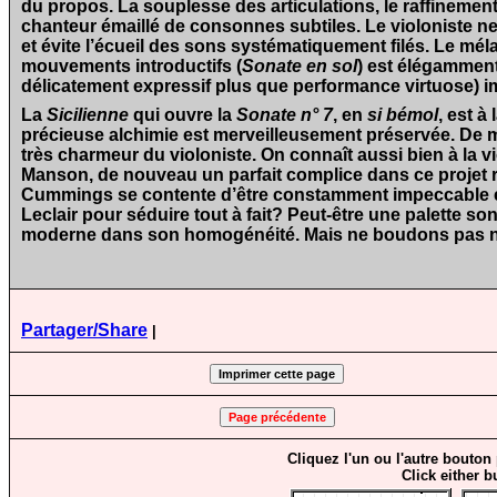
du propos. La souplesse des articulations, le raffinement
chanteur émaillé de consonnes subtiles. Le violoniste ne
et évite l’écueil des sons systématiquement filés. Le mé
mouvements introductifs (
Sonate en sol
) est élégammen
délicatement expressif plus que performance virtuose) 
La
Sicilienne
qui ouvre la
Sonate n° 7
, en
si bémol
, est à
précieuse alchimie est merveilleusement préservée. De 
très charmeur du violoniste. On connaît aussi bien à la v
Manson, de nouveau un parfait complice dans ce projet rem
Cummings se contente d’être constamment impeccable et 
Leclair pour séduire tout à fait? Peut-être une palette so
moderne dans son homogénéité. Mais ne boudons pas notr
Partager/Share
|
Cliquez l'un ou l'autre bouton
Click either b