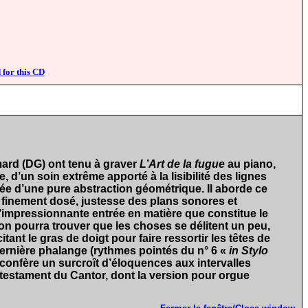
 for this CD
imard (DG) ont tenu à graver
L’Art de la fugue
au piano,
 d’un soin extrême apporté à la lisibilité des lignes
née d’une pure abstraction géométrique. Il aborde ce
 finement dosé, justesse des plans sonores et
l’impressionnante entrée en matière que constitue le
n pourra trouver que les choses se délitent un peu,
itant le gras de doigt pour faire ressortir les têtes de
a dernière phalange (rythmes pointés du n° 6 «
in Stylo
i confère un surcroît d’éloquences aux intervalles
testament du Cantor, dont la version pour orgue