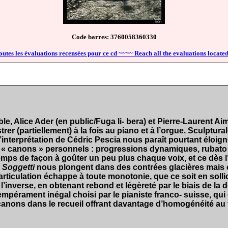
Code barres: 3760058360330
outes les évaluations recensées pour ce cd ~~~~ Reach all the evaluations located
le, Alice Ader (en public/Fuga li- bera) et Pierre-Laurent A
(partiellement) à la fois au piano et à l’orgue. Sculpturale,
l’interprétation de Cédric Pescia nous paraît pourtant éloig
s « canons » personnels : progressions dynamiques, rubato
temps de façon à goûter un peu plus chaque voix, et ce dès 
 Soggetti
nous plongent dans des contrées glacières mais o
’articulation échappe à toute monotonie, que ce soit en sollic
à l’inverse, en obtenant rebond et légèreté par le biais de l
tempérament inégal choisi par le pianiste franco- suisse, qu
canons dans le recueil offrant davantage d’homogénéité au 